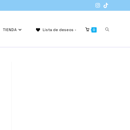
Alternar
TIENDA
Lista de deseos -
0
búsqueda
de
la