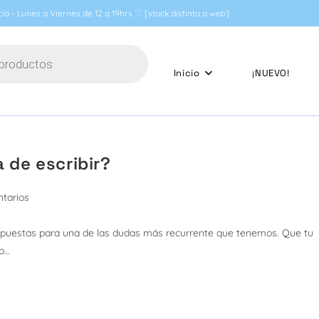
ia - Lunes a Viernes de 12 a 19hrs ♡ [stock distinto a web]
Inicio
¡NUEVO!
a de escribir?
tarios
espuestas para una de las dudas más recurrente que tenemos. Que tu
ro…