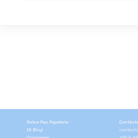
Tu
Lápiz
Deja
De
Escribir?
Sobre Pau Papelería
Contáct
Mi Blog!
contacto
Conóceme
+56 9 4