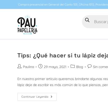
Ir
Compra presencial en General del Canto 105, Oficina 1012, Providenc
al
contenido
Búsqueda
de
productos
Tips: ¿Qué hacer si tu lápiz dej
Autor
Publicación
Categoría
Comentarios
Paulina
29 mayo, 2021
Blog
Sin comen
de
de
de
de
la
la
la
la
En nuestro primer artículo queremos brindarte algunas r
entrada:
entrada:
entrada:
entrada:
lápiz deje de escribir es más común de lo que piensas, pe
Tips:
Continuar Leyendo
¿Qué
Hacer
Si