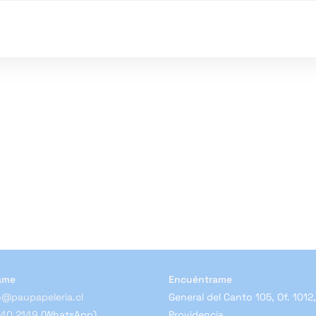
ame
Encuéntrame
@paupapeleria.cl
General del Canto 105, Of. 1012,
840 2149
(WhatsApp)
Providencia