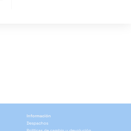
web
Información
Despachos
Políticas de cambio y devolución