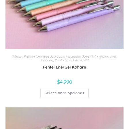
0.5mm
,
Edición Limitada
,
Ediciones Limitadas
,
Fina
,
Gel
,
Lápices
,
Left-
handed
,
Punta (mm)
,
¡NUEVO!
Pentel EnerGel Kohare
$
4.990
Este
Seleccionar opciones
producto
tiene
múltiples
variantes.
Las
opciones
se
pueden
elegir