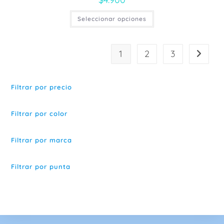
Este
Seleccionar opciones
producto
tiene
múltiples
variantes.
Las
1
2
3
opciones
se
pueden
elegir
en
Filtrar por precio
la
página
de
producto
Filtrar por color
Filtrar por marca
Filtrar por punta