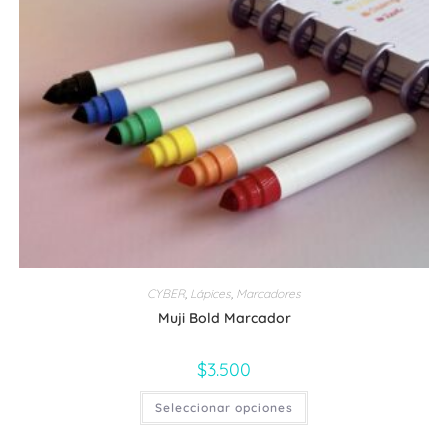
pueden
elegir
en
la
página
de
producto
CYBER
,
Lápices
,
Marcadores
Muji Bold Marcador
$
3.500
Este
Seleccionar opciones
producto
tiene
múltiples