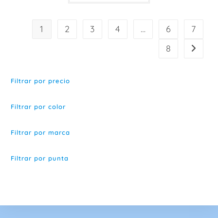
tiene
múltiples
variantes.
Las
1
2
3
4
…
6
7
opciones
se
pueden
8
elegir
en
la
página
de
Filtrar por precio
producto
Filtrar por color
Filtrar por marca
Filtrar por punta