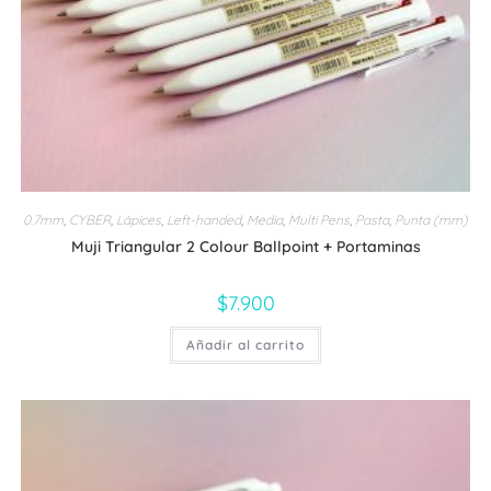
producto
0.7mm
,
CYBER
,
Lápices
,
Left-handed
,
Media
,
Multi Pens
,
Pasta
,
Punta (mm)
Muji Triangular 2 Colour Ballpoint + Portaminas
$
7.900
Añadir al carrito