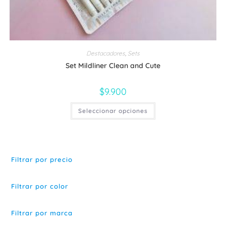
Destacadores
,
Sets
Set Mildliner Clean and Cute
$
9.900
Este
Seleccionar opciones
producto
tiene
múltiples
variantes.
Las
opciones
se
Filtrar por precio
pueden
elegir
en
la
Filtrar por color
página
de
producto
Filtrar por marca