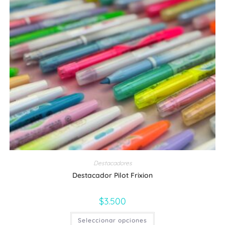
Las
opciones
se
pueden
elegir
en
la
página
de
producto
Destacadores
Destacador Pilot Frixion
$
3.500
Este
Seleccionar opciones
producto