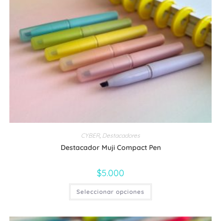
CYBER
,
Destacadores
Destacador Muji Compact Pen
$
5.000
Este
Seleccionar opciones
producto
tiene
múltiples
variantes.