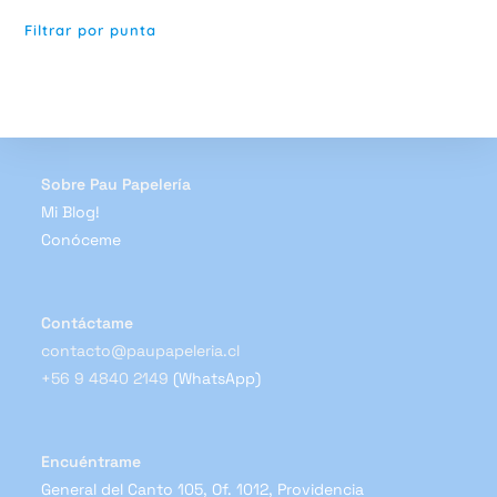
Filtrar por punta
Sobre Pau Papelería
Mi Blog!
Conóceme
Contáctame
contacto@paupapeleria.cl
+56 9 4840 2149
(WhatsApp)
Encuéntrame
General del Canto 105, Of. 1012, Providencia