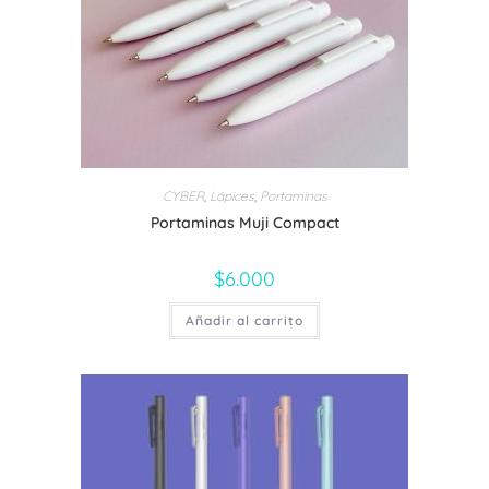
en
la
página
de
producto
CYBER
,
Lápices
,
Portaminas
Portaminas Muji Compact
$
6.000
Añadir al carrito