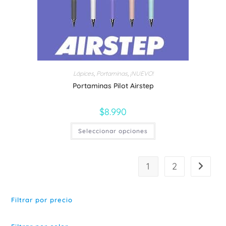
Lápices
,
Portaminas
,
¡NUEVO!
Portaminas Pilot Airstep
$
8.990
Este
Seleccionar opciones
producto
tiene
múltiples
variantes.
Las
1
2
opciones
se
pueden
elegir
en
Filtrar por precio
la
página
de
producto