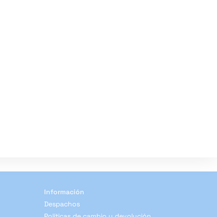
web
Información
Despachos
Políticas de cambio y devolución