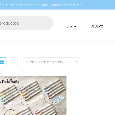
ia - Lunes a Viernes de 12 a 19hrs ♡ [stock distinto a web]
Inicio
¡NUEVO!
Orden predeterminado