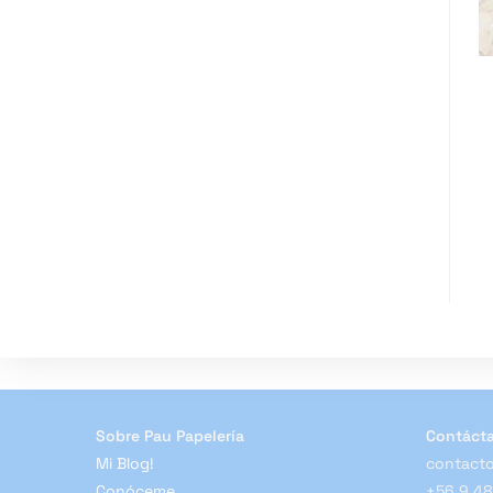
Sobre Pau Papelería
Contáct
Mi Blog!
contacto
Conóceme
+56 9 4