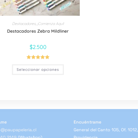
Destacadores
,
¡Comienza Aquí!
Destacadores Zebra Mildliner
$
2.500
Valorado con
Este
Seleccionar opciones
producto
5.00
de 5
tiene
múltiples
variantes.
Las
opciones
se
pueden
elegir
en
la
página
ame
Encuéntrame
de
producto
@paupapeleria.cl
General del Canto 105, Of. 1012,
840 2149
(WhatsApp)
Providencia