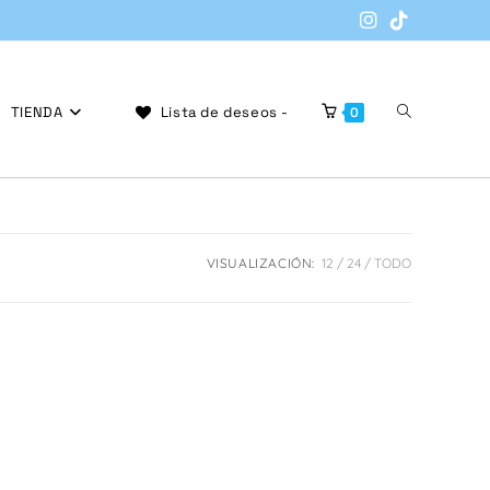
Alternar
TIENDA
Lista de deseos -
0
búsqueda
VISUALIZACIÓN:
12
24
TODO
de
la