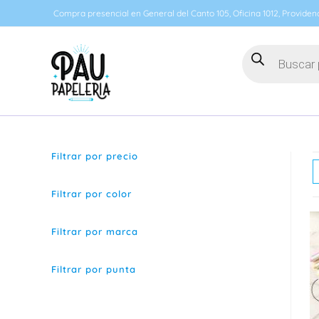
Ir
Compra presencial en General del Canto 105, Oficina 1012, Providenc
al
contenido
Búsqueda
de
productos
Filtrar por precio
Filtrar por color
Filtrar por marca
Filtrar por punta