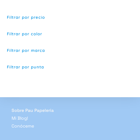
$6.000
variantes.
Las
opciones
se
Filtrar por precio
pueden
elegir
en
la
Filtrar por color
página
de
producto
Filtrar por marca
Filtrar por punta
Sobre Pau Papelería
Mi Blog!
Conóceme