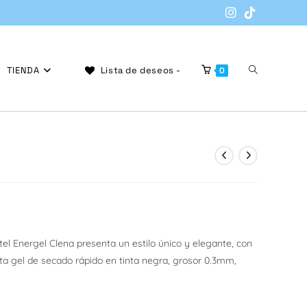
Alternar
TIENDA
Lista de deseos -
0
búsqueda
de
tel Energel Clena presenta un estilo único y elegante, con
inta gel de secado rápido en tinta negra, grosor 0.3mm,
la