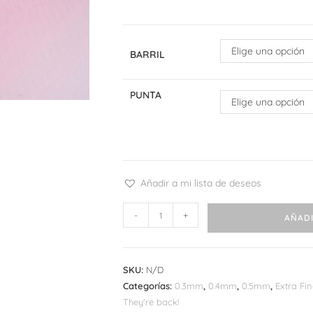
Elige una opción
BARRIL
PUNTA
Elige una opción
Añadir a mi lista de deseos
Pentel
-
+
AÑADI
Energel
Clena
cantidad
SKU:
N/D
Categorías:
0.3mm
,
0.4mm
,
0.5mm
,
Extra Fi
They're back!