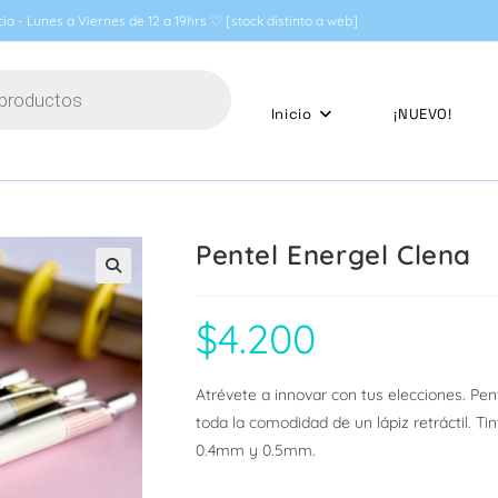
ia - Lunes a Viernes de 12 a 19hrs ♡ [stock distinto a web]
Inicio
¡NUEVO!
Pentel Energel Clena
🔍
$
4.200
Atrévete a innovar con tus elecciones. Pen
toda la comodidad de un lápiz retráctil. T
0.4mm y 0.5mm.