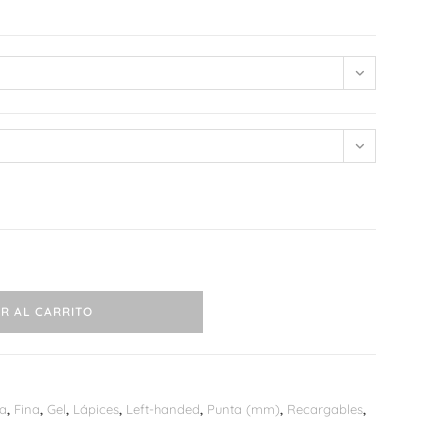
web
R AL CARRITO
na
,
Fina
,
Gel
,
Lápices
,
Left-handed
,
Punta (mm)
,
Recargables
,