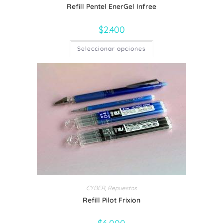
Refill Pentel EnerGel Infree
$
2.400
Este
Seleccionar opciones
producto
tiene
múltiples
variantes.
Las
opciones
se
pueden
elegir
en
la
página
de
producto
CYBER
,
Repuestos
Refill Pilot Frixion