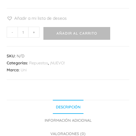
Añadir a mi lista de deseos
Refill
-
+
AÑADIR AL CARRITO
Uni-
ball
One
SKU:
N/D
3
Categorías:
Repuestos
,
¡NUEVO!
cantidad
Marca:
Uni
DESCRIPCIÓN
INFORMACIÓN ADICIONAL
VALORACIONES (0)