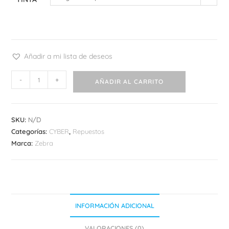
Añadir a mi lista de deseos
Refill
-
+
AÑADIR AL CARRITO
Zebra
Sarasa
3
SKU:
N/D
cantidad
Categorías:
CYBER
,
Repuestos
Marca:
Zebra
INFORMACIÓN ADICIONAL
VALORACIONES (0)