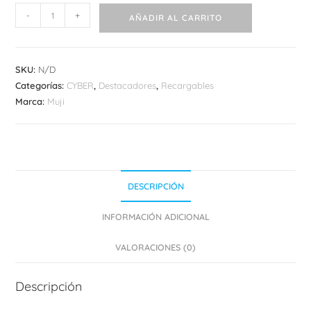
Muji
-
+
AÑADIR AL CARRITO
Retráctil
Destacador
cantidad
SKU:
N/D
Categorías:
CYBER
,
Destacadores
,
Recargables
Marca:
Muji
DESCRIPCIÓN
INFORMACIÓN ADICIONAL
VALORACIONES (0)
Descripción