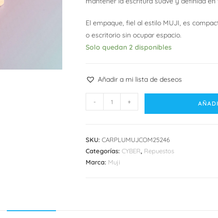
mantener la escritura suave y definida e
El empaque, fiel al estilo MUJI, es compact
o escritorio sin ocupar espacio.
Solo quedan 2 disponibles
Añadir a mi lista de deseos
Cartuchos
-
+
AÑADI
Pluma
Muji
Compact
SKU:
CARPLUMUJCOM25246
cantidad
Categorías:
CYBER
,
Repuestos
Marca:
Muji