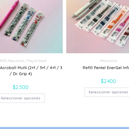
BER
,
Repuestos
,
They're back!
Repuestos
 Acroball Multi (2+1 / 3+1 / 4+1 / 3
Refill Pentel EnerGel Inf
/ Dr. Grip 4)
$
2.400
$
2.500
Seleccionar opciones
Este
Seleccionar opciones
producto
tiene
múltiples
variantes.
Las
opciones
se
pueden