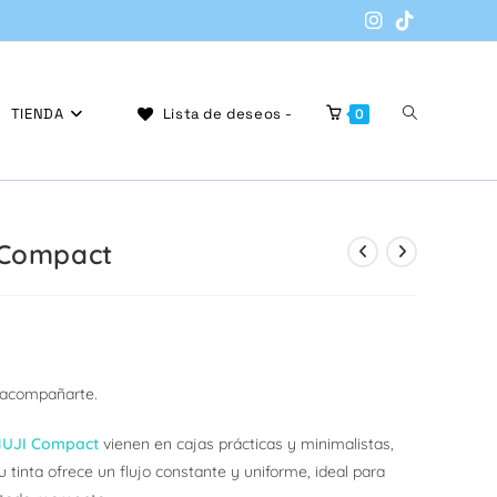
Alternar
TIENDA
Lista de deseos -
0
búsqueda
 Compact
de
 acompañarte.
la
MUJI Compact
vienen en cajas prácticas y minimalistas,
 tinta ofrece un flujo constante y uniforme, ideal para