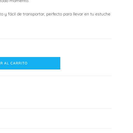
n todo momento.
o y fácil de transportar, perfecto para llevar en tu estuche
web
R AL CARRITO