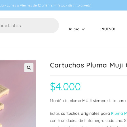
ia - Lunes a Viernes de 12 a 19hrs ♡ [stock distinto a web]
Inicio
¡NUEVO!
Cartuchos Pluma Muji
🔍
$
4.000
Mantén tu pluma MUJI siempre lista para
Estos
cartuchos originales para
Pluma 
con 5 unidades de tinta negra cada una. Su