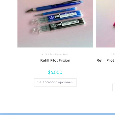
CYBER
,
Repuestos
CY
Refill Pilot Frixion
Refill Pilot
$
6.000
Este
Seleccionar opciones
producto
tiene
múltiples
variantes.
Las
opciones
se
pueden
elegir