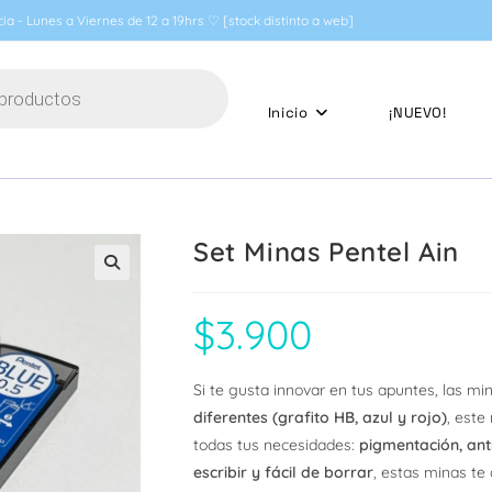
ia - Lunes a Viernes de 12 a 19hrs ♡ [stock distinto a web]
Inicio
¡NUEVO!
Set Minas Pentel Ain
🔍
$
3.900
Si te gusta innovar en tus apuntes, las min
diferentes (grafito HB, azul y rojo)
, este
todas tus necesidades:
pigmentación, anti
escribir y fácil de borrar
, estas minas te