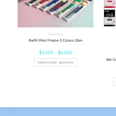
Repuestos
Refill Pilot Frixion 3 Colors Slim
$
3.000
-
$
6.000
Rango
de
precios:
Set C
Este
Seleccionar opciones
desde
producto
$3.000
tiene
hasta
múltiples
$6.000
variantes.
Las
opciones
se
pueden
elegir
en
la
página
de
producto