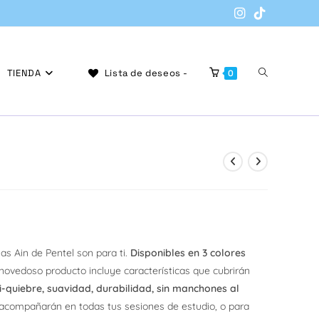
Alternar
TIENDA
Lista de deseos -
0
búsqueda
de
as Ain de Pentel son para ti.
Disponibles en 3 colores
 novedoso producto incluye características que cubrirán
la
-quiebre, suavidad, durabilidad, sin manchones al
 acompañarán en todas tus sesiones de estudio, o para