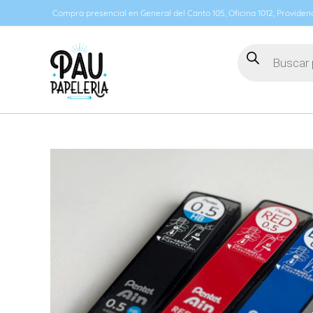
Ir
Compra presencial en General del Canto 105, Oficina 1012, Providenc
al
contenido
Búsqueda
de
productos