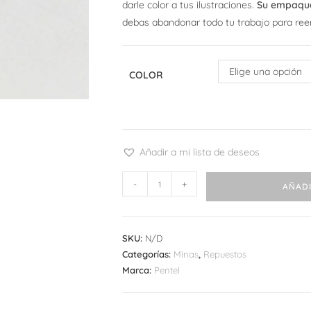
darle color a tus ilustraciones.
Su empaque
debas abandonar todo tu trabajo para ree
Elige una opción
COLOR
Añadir a mi lista de deseos
Set
-
+
AÑADI
Minas
Pentel
Ain
SKU:
N/D
cantidad
Categorías:
Minas
,
Repuestos
Marca:
Pentel