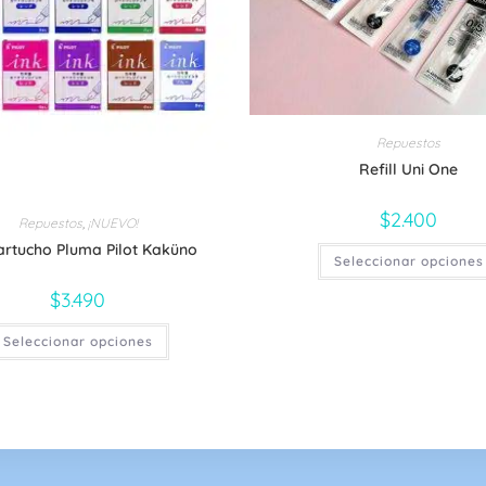
Repuestos
Refill Uni One
$
2.400
Repuestos
,
¡NUEVO!
artucho Pluma Pilot Kaküno
Seleccionar opciones
$
3.490
Este
Seleccionar opciones
producto
tiene
múltiples
variantes.
Las
opciones
se
pueden
elegir
en