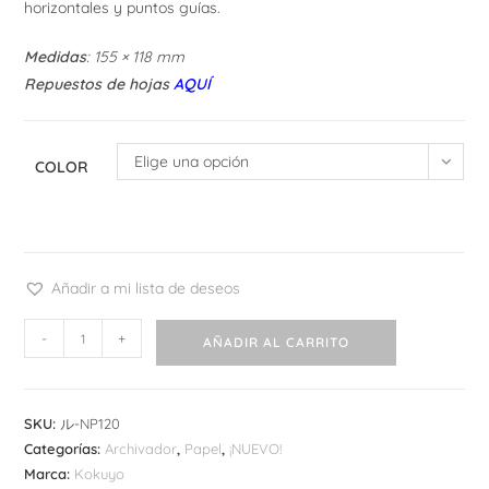
horizontales y puntos guías.
Medidas
: 155 × 118 mm
Repuestos de hojas
AQUÍ
Elige una opción
COLOR
Añadir a mi lista de deseos
Kokuyo
-
+
AÑADIR AL CARRITO
Campus
Binder
A6
SKU:
ル-NP120
•
Categorías:
Archivador
,
Papel
,
¡NUEVO!
Archivador
Marca:
Kokuyo