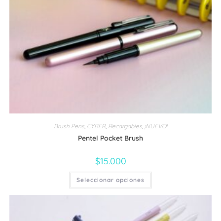
Brush Pens
,
CYBER
,
Recargables
,
¡NUEVO!
Pentel Pocket Brush
$
15.000
Este
Seleccionar opciones
producto
tiene
múltiples
variantes.
Las
opciones