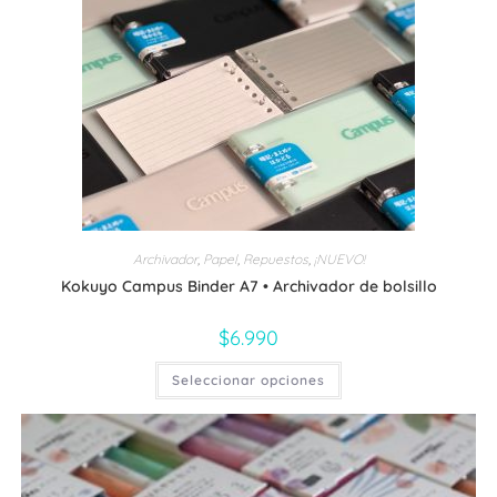
Las
opciones
se
pueden
elegir
en
la
página
de
producto
Archivador
,
Papel
,
Repuestos
,
¡NUEVO!
Kokuyo Campus Binder A7 • Archivador de bolsillo
$
6.990
Este
Seleccionar opciones
producto
tiene
múltiples
variantes.
Las
opciones
se
pueden