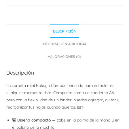
de
bolsillo
cantidad
DESCRIPCIÓN
INFORMACIÓN ADICIONAL
VALORACIONES (0)
Descripción
La carpeta mini Kokuyo Campus pensada para estudiar en
cualquier momento libre. Compacta como un cuaderno A6
pero con la flexibilidad de un binder: puedes agregar, quitar y
reorganizar tus hojas cuando quieras. 📖✨
🎒
Diseño compacto
— cabe en la palma de la mano y en
el bolsillo de la mochila