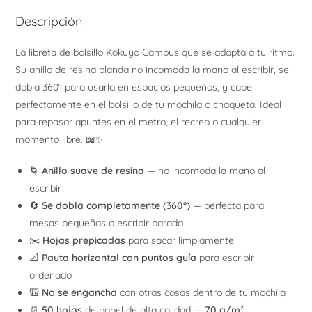
Descripción
La libreta de bolsillo Kokuyo Campus que se adapta a tu ritmo.
Su anillo de resina blanda no incomoda la mano al escribir, se
dobla 360° para usarla en espacios pequeños, y cabe
perfectamente en el bolsillo de tu mochila o chaqueta. Ideal
para repasar apuntes en el metro, el recreo o cualquier
momento libre. 📖✨
🌀
Anillo suave de resina
— no incomoda la mano al
escribir
🔄
Se dobla completamente (360°)
— perfecta para
mesas pequeñas o escribir parada
✂️
Hojas prepicadas
para sacar limpiamente
📐
Pauta horizontal con puntos guía
para escribir
ordenado
🎒
No se engancha
con otras cosas dentro de tu mochila
📄
50 hojas
de papel de alta calidad —
70 g/m²