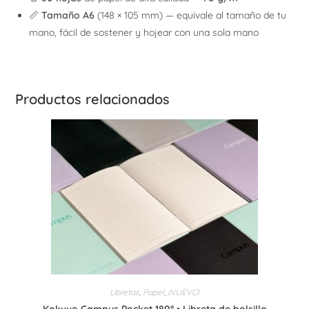
📏
Tamaño A6
(148 × 105 mm) — equivale al tamaño de tu
mano, fácil de sostener y hojear con una sola mano
Productos relacionados
Libretas
,
Papel
,
¡NUEVO!