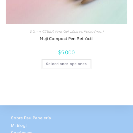
0.5mm
,
CYBER
,
Fina
,
Gel
,
Lápices
,
Punta (mm)
Muji Compact Pen Retráctil
$
5.000
Este
Seleccionar opciones
producto
tiene
múltiples
variantes.
Las
opciones
se
pueden
elegir
en
la
página
de
Sobre Pau Papelería
producto
Mi Blog!
Conóceme