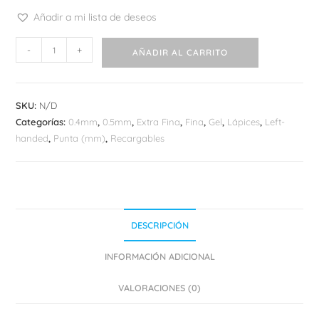
Añadir a mi lista de deseos
Zebra
-
+
AÑADIR AL CARRITO
Sarasa
Dry
cantidad
SKU:
N/D
Categorías:
0.4mm
,
0.5mm
,
Extra Fina
,
Fina
,
Gel
,
Lápices
,
Left-
handed
,
Punta (mm)
,
Recargables
DESCRIPCIÓN
INFORMACIÓN ADICIONAL
VALORACIONES (0)