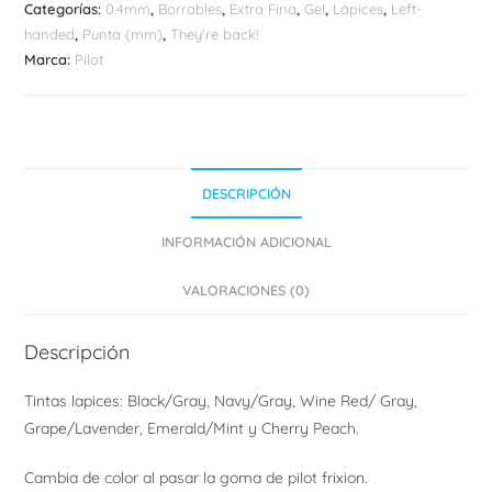
cantidad
Categorías:
0.4mm
,
Borrables
,
Extra Fina
,
Gel
,
Lápices
,
Left-
handed
,
Punta (mm)
,
They're back!
Marca:
Pilot
DESCRIPCIÓN
INFORMACIÓN ADICIONAL
VALORACIONES (0)
Descripción
Tintas lapices: Black/Gray, Navy/Gray, Wine Red/ Gray,
Grape/Lavender, Emerald/Mint y Cherry Peach.
Cambia de color al pasar la goma de pilot frixion.