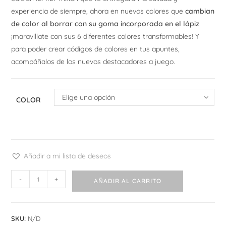
experiencia de siempre, ahora en nuevos colores que
cambian
de color al borrar con su goma incorporada en el lápiz
¡maravillate con sus 6 diferentes colores transformables! Y
para poder crear códigos de colores en tus apuntes,
acompáñalos de los nuevos destacadores a juego.
Elige una opción
COLOR
Añadir a mi lista de deseos
Pilot
-
+
AÑADIR AL CARRITO
Frixion
Ilmily
Pen
SKU:
N/D