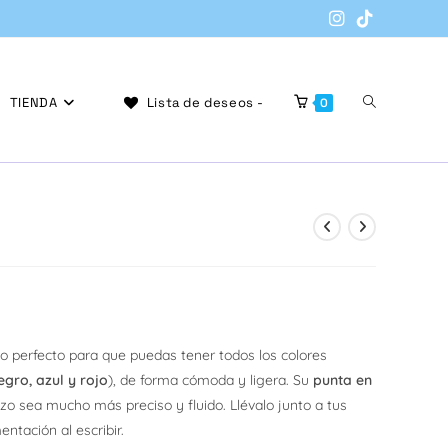
Alternar
TIENDA
Lista de deseos -
0
búsqueda
de
to perfecto para que puedas tener todos los colores
egro, azul y rojo
), de forma cómoda y ligera. Su
punta en
la
zo sea mucho más preciso y fluido. Llévalo junto a tus
entación al escribir.