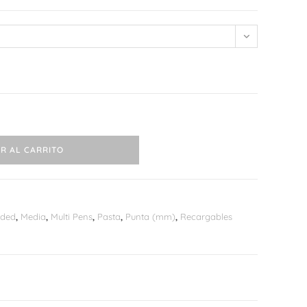
web
R AL CARRITO
nded
,
Media
,
Multi Pens
,
Pasta
,
Punta (mm)
,
Recargables