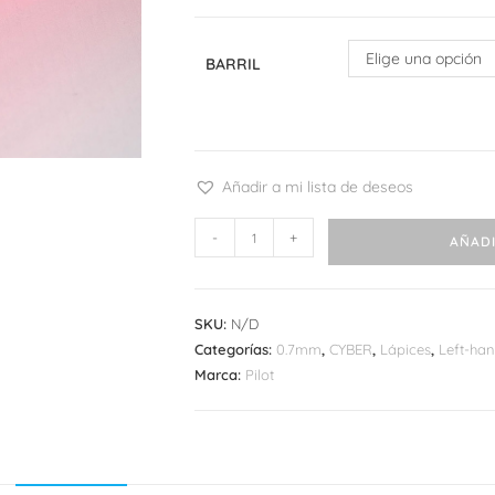
Elige una opción
BARRIL
Añadir a mi lista de deseos
Pilot
-
+
AÑADI
Super
Grip
G
SKU:
N/D
3
Categorías:
0.7mm
,
CYBER
,
Lápices
,
Left-ha
cantidad
Marca:
Pilot