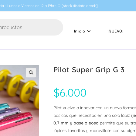
ia - Lunes a Viernes de 12 a 19hrs ♡ [stock distinto a web]
Inicio
¡NUEVO!
Pilot Super Grip G 3
🔍
$
6.000
Pilot vuelve a innovar con un nuevo forma
básicos que necesitas en uno solo lápiz (
n
0.7 mm y base oleosa
permite que su tra
lápices favoritos y maravíllate con su pigm