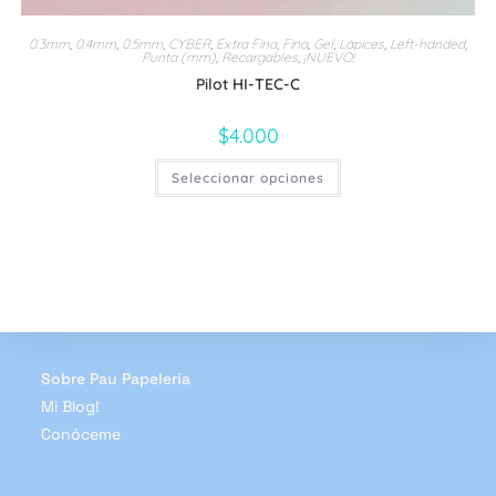
0.3mm
,
0.4mm
,
0.5mm
,
CYBER
,
Extra Fina
,
Fina
,
Gel
,
Lápices
,
Left-handed
,
Punta (mm)
,
Recargables
,
¡NUEVO!
Pilot HI-TEC-C
$
4.000
Este
Seleccionar opciones
producto
tiene
múltiples
variantes.
Las
opciones
se
pueden
elegir
en
la
página
de
Sobre Pau Papelería
producto
Mi Blog!
Conóceme