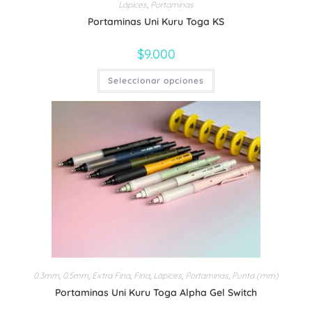
Lápices
,
Portaminas
Portaminas Uni Kuru Toga KS
$
9.000
Este
Seleccionar opciones
producto
tiene
múltiples
variantes.
Las
opciones
se
pueden
elegir
en
la
página
de
producto
0.3mm
,
0.5mm
,
Extra Fina
,
Fina
,
Lápices
,
Portaminas
,
Punta (mm)
Portaminas Uni Kuru Toga Alpha Gel Switch