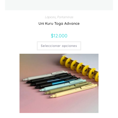
Lápices
,
Portaminas
Uni Kuru Toga Advance
$
12.000
Este
Seleccionar opciones
producto
tiene
múltiples
variantes.
Las
opciones
se
pueden
elegir
en
la
página
de
producto