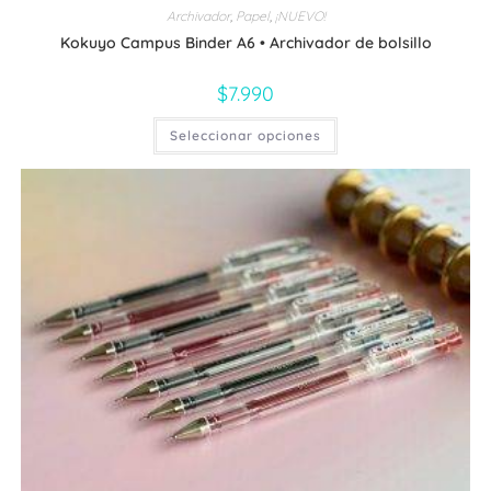
Archivador
,
Papel
,
¡NUEVO!
Kokuyo Campus Binder A6 • Archivador de bolsillo
$
7.990
Este
Seleccionar opciones
producto
tiene
múltiples
variantes.
Las
opciones
se
pueden
elegir
en
la
página
de
producto