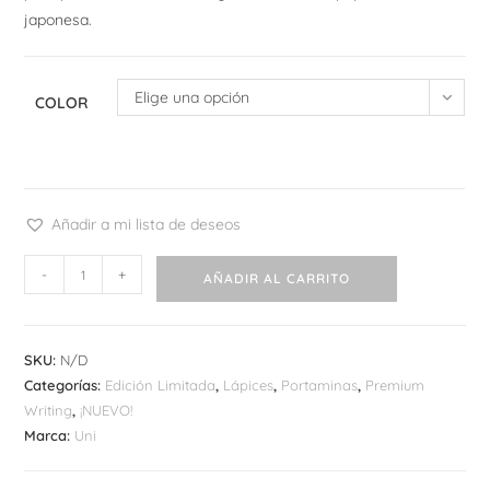
japonesa.
Elige una opción
COLOR
Añadir a mi lista de deseos
Portaminas
-
+
AÑADIR AL CARRITO
Uni
Kuru
toga
SKU:
N/D
Metal
Categorías:
Edición Limitada
,
Lápices
,
Portaminas
,
Premium
cantidad
Writing
,
¡NUEVO!
Marca:
Uni