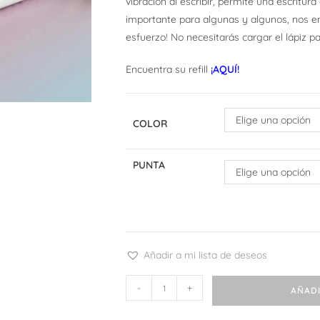
vibración al escribir, permite una escritura
importante para algunas y algunos, nos en
esfuerzo! No necesitarás cargar el lápiz p
Encuentra su refill
¡AQUÍ!
Elige una opción
COLOR
PUNTA
Elige una opción
Añadir a mi lista de deseos
Zebra
-
+
AÑADI
bLen
cantidad