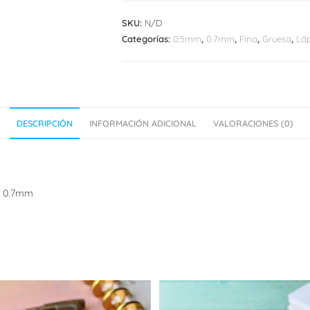
SKU:
N/D
Categorías:
0.5mm
,
0.7mm
,
Fina
,
Gruesa
,
Láp
DESCRIPCIÓN
INFORMACIÓN ADICIONAL
VALORACIONES (0)
m/ 0.7mm