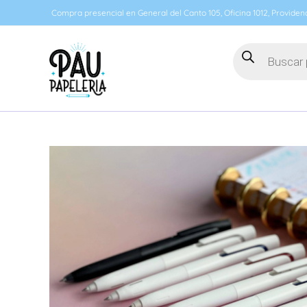
Ir
Compra presencial en General del Canto 105, Oficina 1012, Providenc
al
contenido
Búsqueda
de
productos