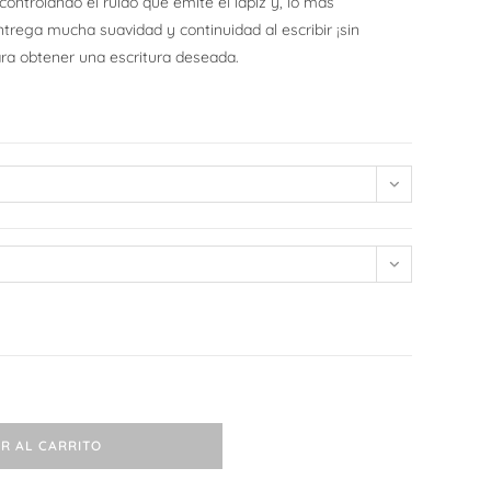
 controlando el ruido que emite el lápiz y, lo más
trega mucha suavidad y continuidad al escribir ¡sin
web
ara obtener una escritura deseada.
R AL CARRITO