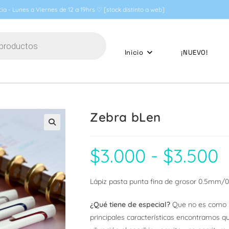
ia - Lunes a Viernes de 12 a 19hrs ♡ [stock distinto a web]
Inicio
¡NUEVO!
Zebra bLen
🔍
$
3.000
-
$
3.500
Ra
de
pre
de
$3.
Lápiz pasta punta fina de grosor 0.5mm/0.7
has
$3.
¿Qué tiene de especial?
Que no es como n
principales características encontramos q