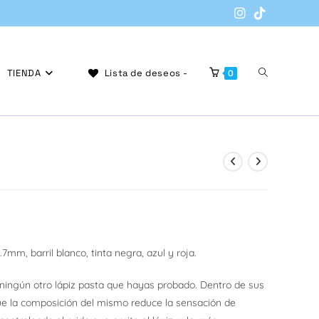
Alternar
TIENDA
Lista de deseos -
0
búsqueda
ngo
de
cios:
sde
000
mm, barril blanco, tinta negra, azul y roja.
ta
500
la
ingún otro lápiz pasta que hayas probado. Dentro de sus
ue la composición del mismo reduce la sensación de