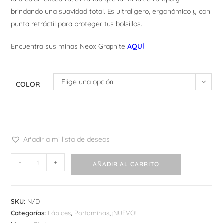
brindando una suavidad total. Es ultraligero, ergonómico y con
punta retráctil para proteger tus bolsillos.
Encuentra sus minas Neox Graphite
AQUÍ
Elige una opción
COLOR
Añadir a mi lista de deseos
Portaminas
-
+
AÑADIR AL CARRITO
Pilot
Airstep
cantidad
SKU:
N/D
Categorías:
Lápices
,
Portaminas
,
¡NUEVO!