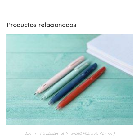
Productos relacionados
0.5mm
,
Fina
,
Lápices
,
Left-handed
,
Pasta
,
Punta (mm)