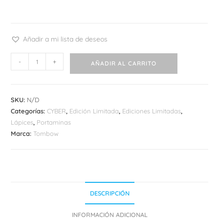
Añadir a mi lista de deseos
Portaminas
-
+
AÑADIR AL CARRITO
Tombow
Mono
Graph
SKU:
N/D
Grip
Categorías:
CYBER
,
Edición Limitada
,
Ediciones Limitadas
,
Grayish
Lápices
,
Portaminas
Colors
Marca:
Tombow
cantidad
DESCRIPCIÓN
INFORMACIÓN ADICIONAL