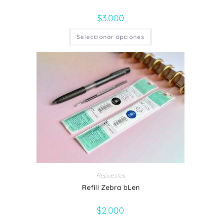
$
3.000
Este
Seleccionar opciones
producto
tiene
múltiples
variantes.
Las
opciones
se
pueden
elegir
en
la
página
de
producto
Repuestos
Refill Zebra bLen
$
2.000