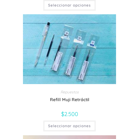
Este
Seleccionar opciones
producto
tiene
múltiples
variantes.
Las
opciones
se
pueden
elegir
en
la
página
de
producto
Repuestos
Refill Muji Retráctil
$
2.500
Este
Seleccionar opciones
producto
tiene
múltiples