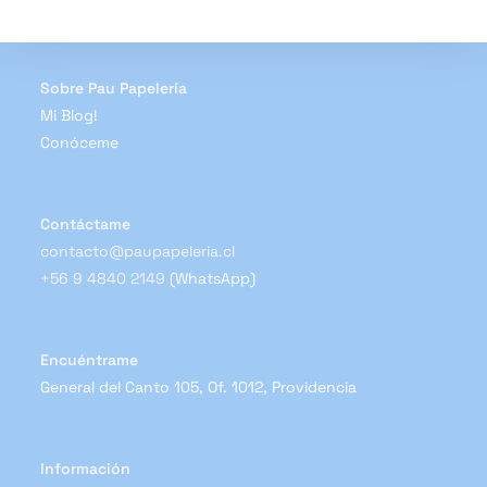
pueden
elegir
en
la
página
de
Sobre Pau Papelería
producto
Mi Blog!
Conóceme
Contáctame
contacto@paupapeleria.cl
+56 9 4840 2149
(WhatsApp)
Encuéntrame
General del Canto 105, Of. 1012, Providencia
Información