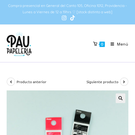
Compra presencial en General del Canto 105, Oficina 1012, Providencia -
Lunes a Viernes de 12 a 19hrs ♡ [stock distinto a web]
Menú
0
Producto anterior
Siguiente producto
🔍