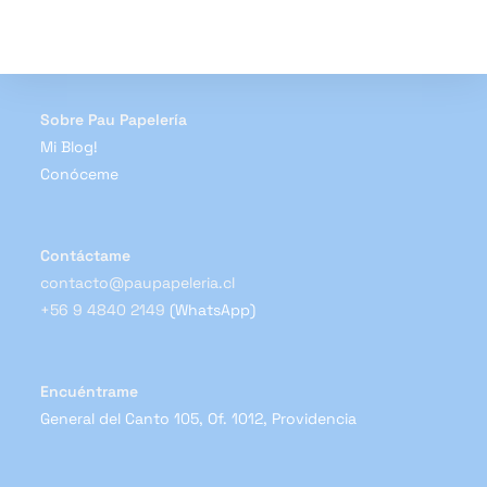
opciones
se
pueden
elegir
en
la
página
de
Sobre Pau Papelería
producto
Mi Blog!
Conóceme
Contáctame
contacto@paupapeleria.cl
+56 9 4840 2149
(WhatsApp)
Encuéntrame
General del Canto 105, Of. 1012, Providencia