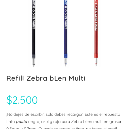
Refill Zebra bLen Multi
$
2.500
¡No dejes de escribir, sólo debes recargar! Este es el repuesto
tinta
pasta
negra, azul y roja para Zebra bLen multi en grosor
0.5mm y 0.7mm. Cuando se agote la tinta, no botes el barril,