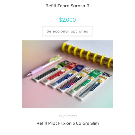
Refill Zebra Sarasa R
$
2.000
Este
Seleccionar opciones
producto
tiene
múltiples
variantes.
Las
opciones
se
pueden
elegir
en
la
página
de
producto
Repuestos
Refill Pilot Frixion 3 Colors Slim