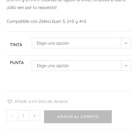
¡sólo ven por tu repuesto!
Compatible con Zebra bLen 3, 2+S y 4+S
Elige una opción
TINTA
PUNTA
Elige una opción
Añadir a mi lista de deseos
Refill
-
+
AÑADIR AL CARRITO
Zebra
bLen
Multi