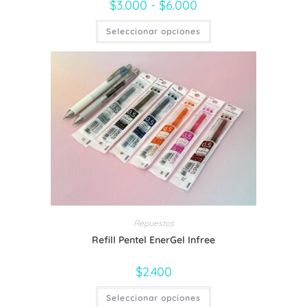
$
3.000
-
$
6.000
Rango
de
precios:
Este
Seleccionar opciones
desde
producto
$3.000
tiene
hasta
múltiples
$6.000
variantes.
Las
opciones
se
pueden
elegir
en
la
página
de
producto
Repuestos
Refill Pentel EnerGel Infree
$
2.400
Este
Seleccionar opciones
producto