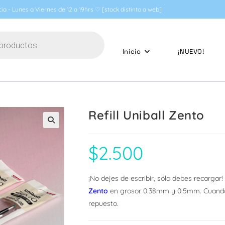
ia - Lunes a Viernes de 12 a 19hrs ♡ [stock distinto a web]
Inicio
¡NUEVO!
Refill Uniball Zento
🔍
$
2.500
¡No dejes de escribir, sólo debes recargar!
Zento
en grosor 0.38mm y 0.5mm. Cuando se
repuesto.