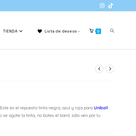
Alternar
TIENDA
Lista de deseos -
0
búsqueda
de
 Este es el repuesto tinta negra, azul y roja para
Uniball
 agote la tinta, no botes el barril, sólo ven por tu
la