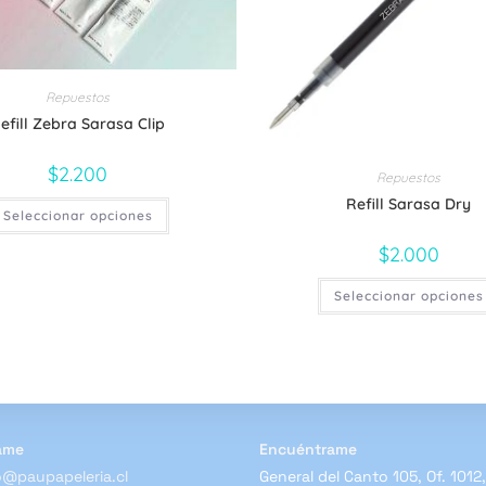
Repuestos
efill Zebra Sarasa Clip
$
2.200
Repuestos
Refill Sarasa Dry
Este
Seleccionar opciones
producto
tiene
múltiples
$
2.000
variantes.
Las
opciones
Seleccionar opciones
se
pueden
elegir
en
la
página
de
producto
ame
Encuéntrame
@paupapeleria.cl
General del Canto 105, Of. 1012,