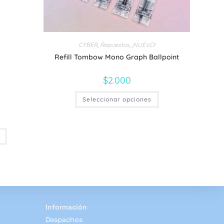
CYBER
,
Repuestos
,
¡NUEVO!
Refill Tombow Mono Graph Ballpoint
$
2.000
Este
Seleccionar opciones
producto
tiene
múltiples
variantes.
Las
Este
opciones
producto
se
tiene
pueden
múltiples
elegir
variantes.
en
Las
la
opciones
página
se
de
pueden
producto
elegir
en
Información
la
página
Despachos
de