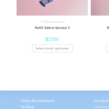
CYBER
,
Repuestos
Refill Zebra Sarasa 3
R
$
2.500
Este
Seleccionar opciones
producto
tiene
múltiples
variantes.
Las
opciones
se
pueden
elegir
en
la
página
de
producto
Sobre Pau Papelería
Contáct
Mi Blog!
contacto