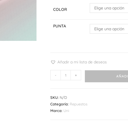
Elige una opción
COLOR
PUNTA
Elige una opción
Añadir a mi lista de deseos
Refill
-
+
AÑADI
Uniball
Zento
cantidad
SKU:
N/D
Categoría:
Repuestos
Marca:
Uni