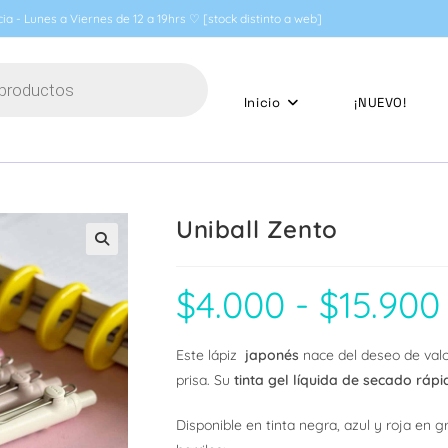
ia - Lunes a Viernes de 12 a 19hrs ♡ [stock distinto a web]
Inicio
¡NUEVO!
Uniball Zento
🔍
$
4.000
-
$
15.900
R
d
p
d
$
Este lápiz
japonés
nace del deseo de valora
h
$
prisa. Su
tinta gel líquida de secado rápi
Disponible en tinta negra, azul y roja en 