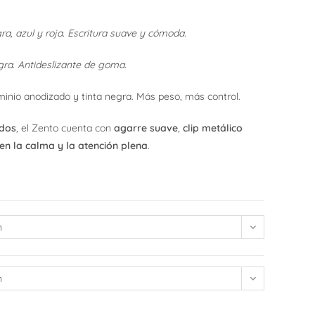
a, azul y roja. Escritura suave y cómoda.
web
gra. Antideslizante de goma.
nio anodizado y tinta negra. Más peso, más control.
ados
, el Zento cuenta con
agarre suave
,
clip metálico
 en la calma y la atención plena
.
n
n