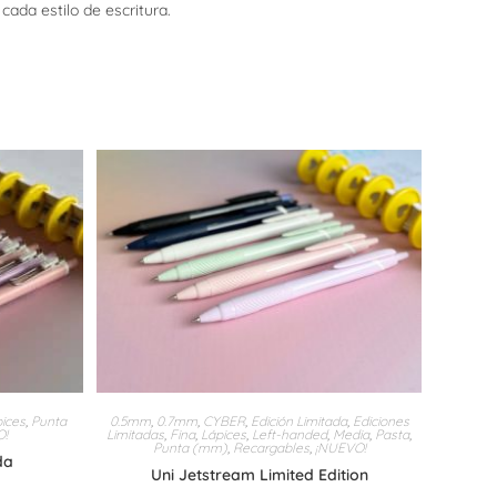
ada estilo de escritura.
ices
,
Punta
0.5mm
,
0.7mm
,
CYBER
,
Edición Limitada
,
Ediciones
O!
Limitadas
,
Fina
,
Lápices
,
Left-handed
,
Media
,
Pasta
,
Punta (mm)
,
Recargables
,
¡NUEVO!
da
Uni Jetstream Limited Edition