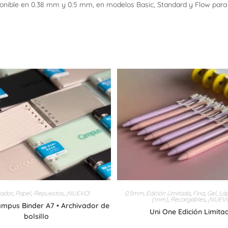
ponible en 0.38 mm y 0.5 mm, en modelos Basic, Standard y Flow para c
vador
,
Papel
,
Repuestos
,
¡NUEVO!
0.5mm
,
Edición Limitada
,
Fina
,
Gel
,
Láp
(mm)
,
Recargables
,
¡NUEV
mpus Binder A7 • Archivador de
Uni One Edición Limita
bolsillo