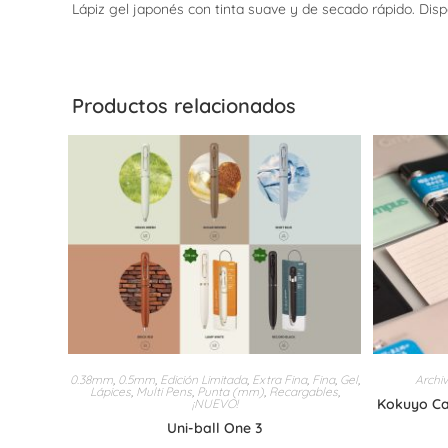
Lápiz gel japonés con tinta suave y de secado rápido. Dis
Productos relacionados
0.38mm
,
0.5mm
,
Edición Limitada
,
Extra Fina
,
Fina
,
Gel
,
Archi
Lápices
,
Multi Pens
,
Punta (mm)
,
Recargables
,
Kokuyo Ca
¡NUEVO!
Uni-ball One 3