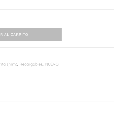
R AL CARRITO
nta (mm)
,
Recargables
,
¡NUEVO!