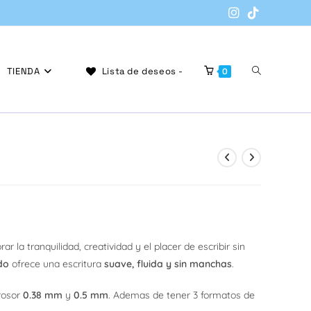
Alternar
TIENDA
Lista de deseos -
0
búsqueda
ango
de
e
recios:
esde
4.000
r la tranquilidad, creatividad y el placer de escribir sin
asta
15.900
do
ofrece una escritura
suave, fluida y sin manchas
.
la
grosor
0.38 mm
y
0.5 mm
. Ademas de tener 3 formatos de