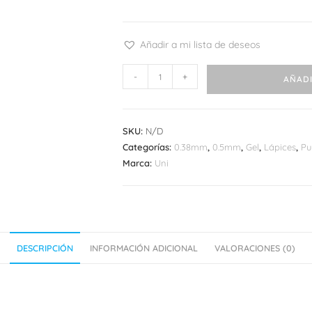
Añadir a mi lista de deseos
Uniball
-
+
AÑADI
Zento
cantidad
SKU:
N/D
Categorías:
0.38mm
,
0.5mm
,
Gel
,
Lápices
,
Pu
Marca:
Uni
DESCRIPCIÓN
INFORMACIÓN ADICIONAL
VALORACIONES (0)