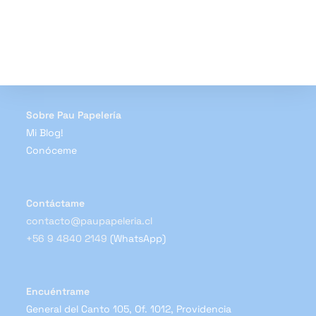
múltiples
variantes.
Las
opciones
se
pueden
elegir
en
la
página
de
Sobre Pau Papelería
producto
Mi Blog!
Conóceme
Contáctame
contacto@paupapeleria.cl
+56 9 4840 2149
(WhatsApp)
Encuéntrame
General del Canto 105, Of. 1012, Providencia