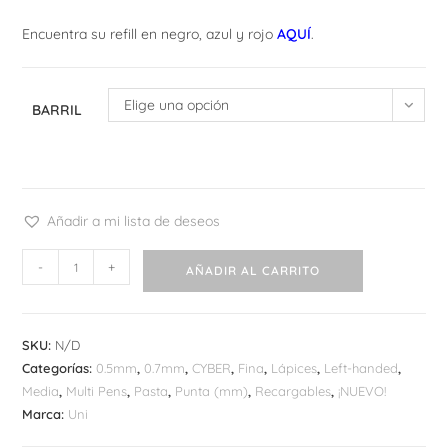
Encuentra su refill en negro, azul y rojo
AQUÍ
.
Elige una opción
BARRIL
Añadir a mi lista de deseos
Uni
-
+
AÑADIR AL CARRITO
Jetstream
3
Multi
SKU:
N/D
cantidad
Categorías:
0.5mm
,
0.7mm
,
CYBER
,
Fina
,
Lápices
,
Left-handed
,
Media
,
Multi Pens
,
Pasta
,
Punta (mm)
,
Recargables
,
¡NUEVO!
Marca:
Uni