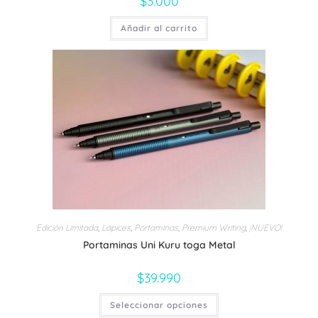
$
3.000
Añadir al carrito
Edición Limitada
,
Lápices
,
Portaminas
,
Premium Writing
,
¡NUEVO!
Portaminas Uni Kuru toga Metal
$
39.990
Este
Seleccionar opciones
producto
tiene