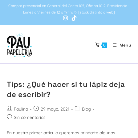
Ir
Compra presencial en General del Canto 105, Oficina 1012, Providencia -
al
Lunes a Viernes de 12 a 19hrs ♡ [stock distinto a web]
contenido
Menú
0
Tips: ¿Qué hacer si tu lápiz deja
de escribir?
Autor
Publicación
Categoría
Paulina
29 mayo, 2021
Blog
de
de
de
Comentarios
Sin comentarios
la
la
la
de
entrada:
entrada:
entrada:
la
En nuestro primer artículo queremos brindarte algunas
entrada: