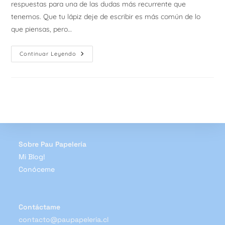
respuestas para una de las dudas más recurrente que
tenemos. Que tu lápiz deje de escribir es más común de lo
que piensas, pero…
Tips:
Continuar Leyendo
¿Qué
Hacer
Si
Tu
Lápiz
Deja
De
Escribir?
Sobre Pau Papelería
Mi Blog!
Conóceme
Contáctame
contacto@paupapeleria.cl