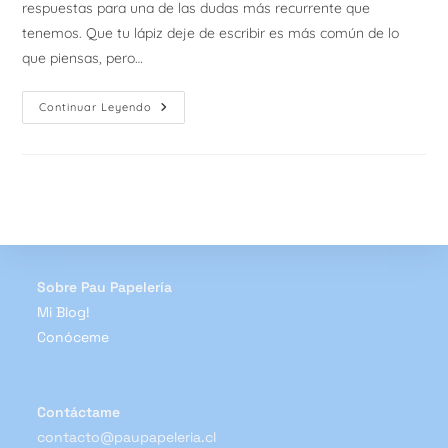
respuestas para una de las dudas más recurrente que
tenemos. Que tu lápiz deje de escribir es más común de lo
que piensas, pero…
Tips:
Continuar Leyendo
¿Qué
Hacer
Si
Tu
Lápiz
Deja
De
Escribir?
Sobre Pau Papelería
Mi Blog!
Conóceme
Contáctame
contacto@paupapeleria.cl