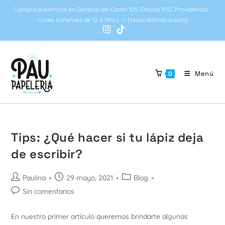
Ir
Compra presencial en General del Canto 105, Oficina 1012, Providencia -
al
Lunes a Viernes de 12 a 19hrs ♡ [stock distinto a web]
contenido
Menú
0
Tips: ¿Qué hacer si tu lápiz deja
de escribir?
Autor
Publicación
Categoría
Paulina
29 mayo, 2021
Blog
de
de
de
Comentarios
Sin comentarios
la
la
la
de
entrada:
entrada:
entrada:
la
En nuestro primer artículo queremos brindarte algunas
entrada: