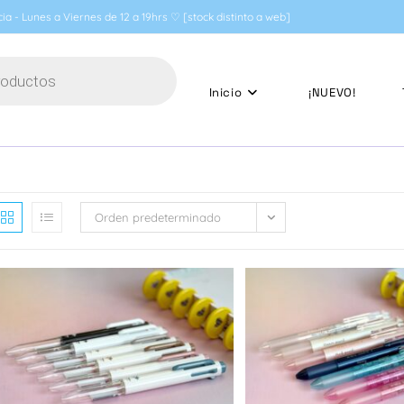
ia - Lunes a Viernes de 12 a 19hrs ♡ [stock distinto a web]
Inicio
¡NUEVO!
Orden predeterminado