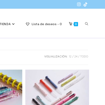
Alternar
TIENDA
Lista de deseos -
0
0
búsqueda
VISUALIZACIÓN:
12
24
TODO
de
la