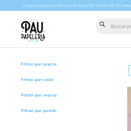
Ir
Compra presencial en General del Canto 105, Oficina 1012, Providenc
al
contenido
Búsqueda
de
productos
Filtrar por precio
Filtrar por color
Filtrar por marca
Filtrar por punta