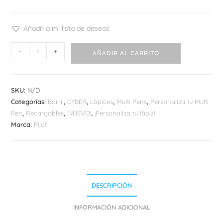
Añadir a mi lista de deseos
Barril
-
+
AÑADIR AL CARRITO
Pilot
HI-
TEC-
SKU:
N/D
C
Categorías:
Barril
,
CYBER
,
Lápices
,
Multi Pens
,
Personaliza tu Multi
Coleto
Pen
,
Recargables
,
¡NUEVO!
,
¡Personaliza tu lápiz!
cantidad
Marca:
Pilot
DESCRIPCIÓN
INFORMACIÓN ADICIONAL