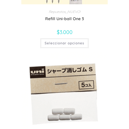
Repuestos
,
¡NUEVO!
Refill Uni-ball One 3
$
3.000
Este
Seleccionar opciones
producto
tiene
múltiples
variantes.
Las
opciones
se
pueden
elegir
en
la
página
de
producto