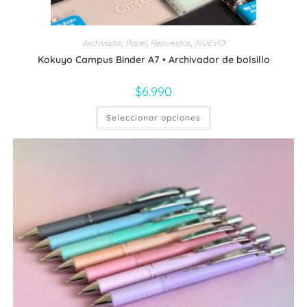
Archivador
,
Papel
,
Repuestos
,
¡NUEVO!
Kokuyo Campus Binder A7 • Archivador de bolsillo
$
6.990
Este
Seleccionar opciones
producto
tiene
múltiples
variantes.
Las
opciones
se
pueden
elegir
en
la
página
de
producto