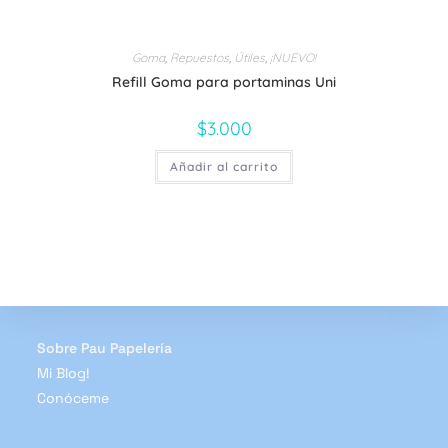
Goma
,
Repuestos
,
Útiles
,
¡NUEVO!
Refill Goma para portaminas Uni
$
3.000
Añadir al carrito
Sobre Pau Papelería
Mi Blog!
Conóceme