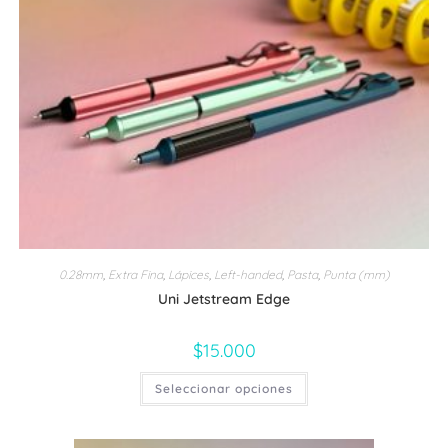
0.28mm
,
Extra Fina
,
Lápices
,
Left-handed
,
Pasta
,
Punta (mm)
Uni Jetstream Edge
$
15.000
Este
Seleccionar opciones
producto
tiene
múltiples
variantes.