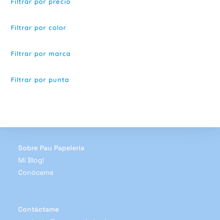
Filtrar por precio
pueden
elegir
en
la
Filtrar por color
página
de
producto
Filtrar por marca
Filtrar por punta
Sobre Pau Papelería
Mi Blog!
Conóceme
Contáctame