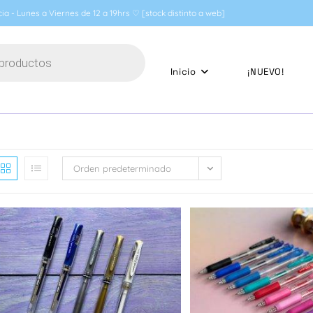
ia - Lunes a Viernes de 12 a 19hrs ♡ [stock distinto a web]
Inicio
¡NUEVO!
Orden predeterminado