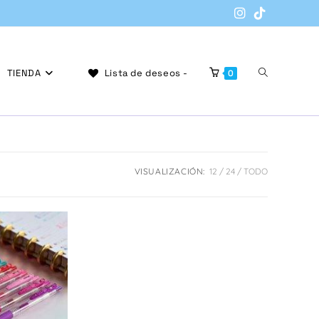
Alternar
TIENDA
Lista de deseos -
0
búsqueda
VISUALIZACIÓN:
12
24
TODO
de
la