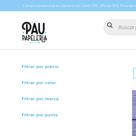
Ir
Compra presencial en General del Canto 105, Oficina 1012, Providenc
al
contenido
Búsqueda
de
productos
Filtrar por precio
Filtrar por color
Filtrar por marca
Filtrar por punta