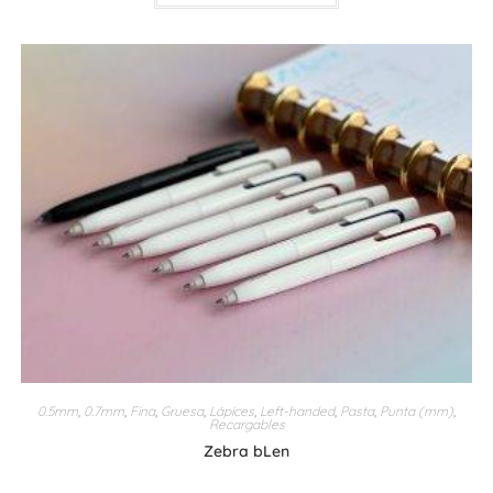
tiene
múltiples
variantes.
Las
opciones
se
pueden
elegir
en
la
página
de
producto
0.5mm
,
0.7mm
,
Fina
,
Gruesa
,
Lápices
,
Left-handed
,
Pasta
,
Punta (mm)
,
Recargables
Zebra bLen