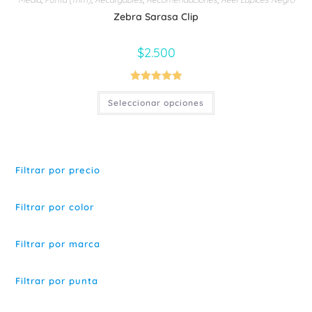
Zebra Sarasa Clip
$
2.500
Valorado con
Este
Seleccionar opciones
producto
5.00
de 5
tiene
múltiples
variantes.
Las
opciones
se
Filtrar por precio
pueden
elegir
en
la
Filtrar por color
página
de
producto
Filtrar por marca
Filtrar por punta