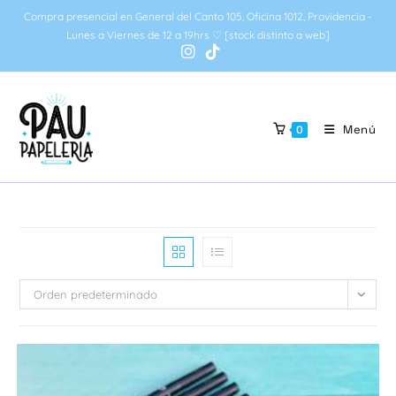
Ir
Compra presencial en General del Canto 105, Oficina 1012, Providencia -
al
Lunes a Viernes de 12 a 19hrs ♡ [stock distinto a web]
contenido
Menú
0
Orden predeterminado