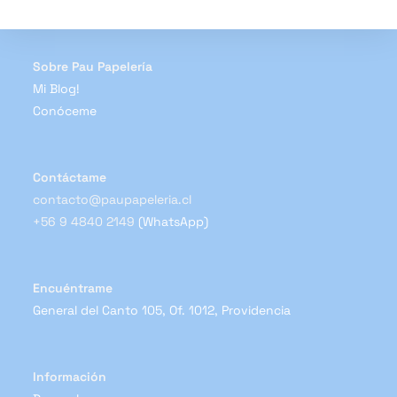
elegir
en
la
página
de
Sobre Pau Papelería
producto
Mi Blog!
Conóceme
Contáctame
contacto@paupapeleria.cl
+56 9 4840 2149
(WhatsApp)
Encuéntrame
General del Canto 105, Of. 1012, Providencia
Información