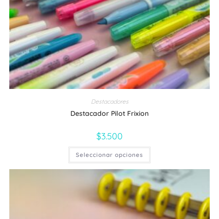
página
de
producto
Destacadores
Destacador Pilot Frixion
$
3.500
Este
Seleccionar opciones
producto
tiene
múltiples
variantes.
Las
opciones
se
pueden
elegir
en