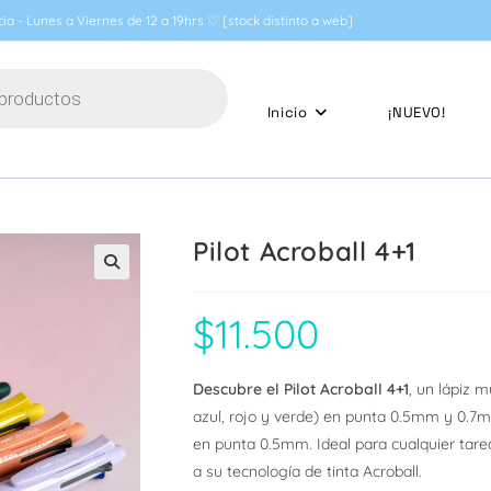
ia - Lunes a Viernes de 12 a 19hrs ♡ [stock distinto a web]
Inicio
¡NUEVO!
Pilot Acroball 4+1
🔍
$
11.500
Descubre el Pilot Acroball 4+1
, un lápiz 
azul, rojo y verde) en punta 0.5mm y 0.7
en punta 0.5mm. Ideal para cualquier tarea
a su tecnología de tinta Acroball.