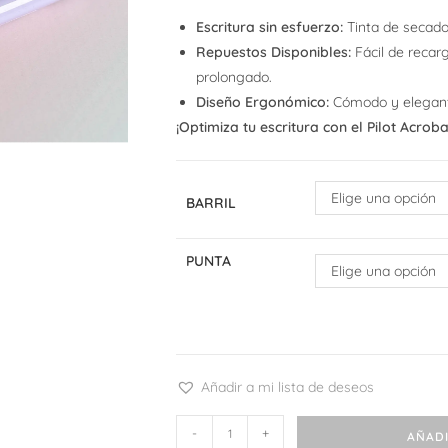
Escritura sin esfuerzo:
Tinta de secado
Repuestos Disponibles:
Fácil de recar
prolongado.
Diseño Ergonómico:
Cómodo y elegante,
¡Optimiza tu escritura con el Pilot Acrobal
Elige una opción
BARRIL
PUNTA
Elige una opción
Añadir a mi lista de deseos
Pilot
-
+
AÑADI