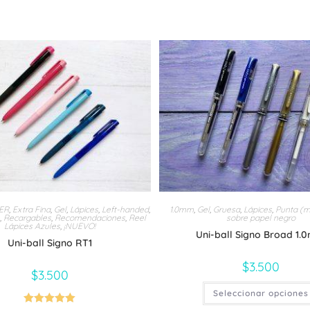
ER
,
Extra Fina
,
Gel
,
Lápices
,
Left-handed
,
1.0mm
,
Gel
,
Gruesa
,
Lápices
,
Punta (
,
Recargables
,
Recomendaciones
,
Reel
sobre papel negro
Lápices Azules
,
¡NUEVO!
Uni-ball Signo Broad 1
Uni-ball Signo RT1
$
3.500
$
3.500
Seleccionar opciones