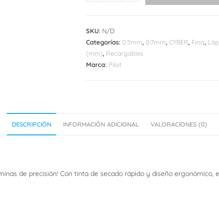
Acroball
4+1
cantidad
SKU:
N/D
Categorías:
0.5mm
,
0.7mm
,
CYBER
,
Fina
,
Láp
(mm)
,
Recargables
Marca:
Pilot
DESCRIPCIÓN
INFORMACIÓN ADICIONAL
VALORACIONES (0)
aminas de precisión! Con tinta de secado rápido y diseño ergonómico, e