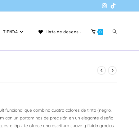
Alternar
TIENDA
Lista de deseos -
0
búsqueda
de
multifuncional que combina cuatro colores de tinta (negro,
mm con un portaminas de precisión en un elegante diseño
la
, este lápiz te ofrece una escritura suave y fluida gracias