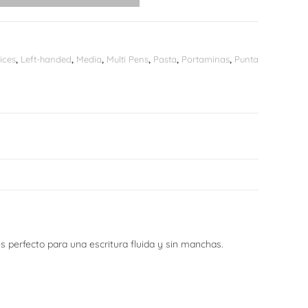
ices
,
Left-handed
,
Media
,
Multi Pens
,
Pasta
,
Portaminas
,
Punta
s perfecto para una escritura fluida y sin manchas.