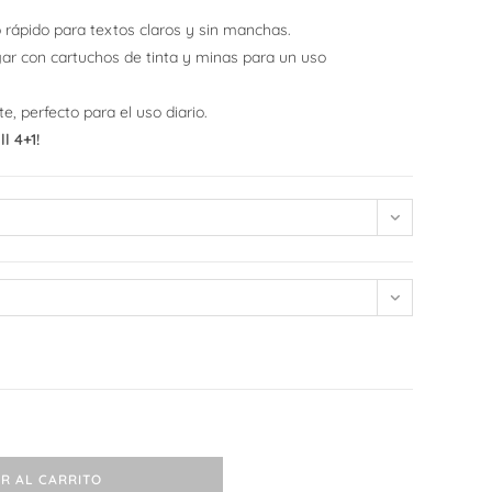
 rápido para textos claros y sin manchas.
web
gar con cartuchos de tinta y minas para un uso
 perfecto para el uso diario.
l 4+1!
R AL CARRITO