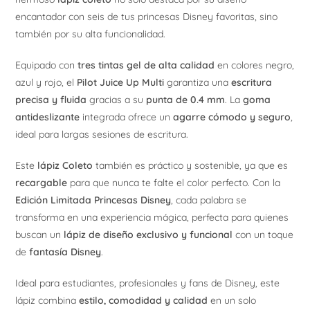
encantador con seis de tus princesas Disney favoritas, sino
también por su alta funcionalidad.
Equipado con
tres tintas gel de alta calidad
en colores negro,
azul y rojo, el
Pilot Juice Up Multi
garantiza una
escritura
precisa y fluida
gracias a su
punta de 0.4 mm
. La
goma
antideslizante
integrada ofrece un
agarre cómodo y seguro
,
ideal para largas sesiones de escritura.
Este
lápiz Coleto
también es práctico y sostenible, ya que es
recargable
para que nunca te falte el color perfecto. Con la
Edición Limitada Princesas Disney
, cada palabra se
transforma en una experiencia mágica, perfecta para quienes
buscan un
lápiz de diseño exclusivo y funcional
con un toque
de
fantasía Disney
.
Ideal para estudiantes, profesionales y fans de Disney, este
lápiz combina
estilo, comodidad y calidad
en un solo