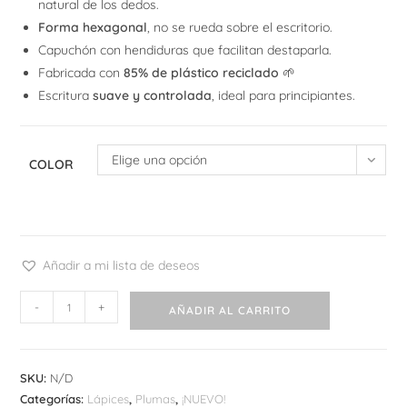
natural de los dedos.
Forma hexagonal
, no se rueda sobre el escritorio.
Capuchón con hendiduras que facilitan destaparla.
Fabricada con
85% de plástico reciclado
🌱
Escritura
suave y controlada
, ideal para principiantes.
Elige una opción
COLOR
Añadir a mi lista de deseos
Pilot
-
+
AÑADIR AL CARRITO
Kaküno
Madoromi
Edition
SKU:
N/D
cantidad
Categorías:
Lápices
,
Plumas
,
¡NUEVO!