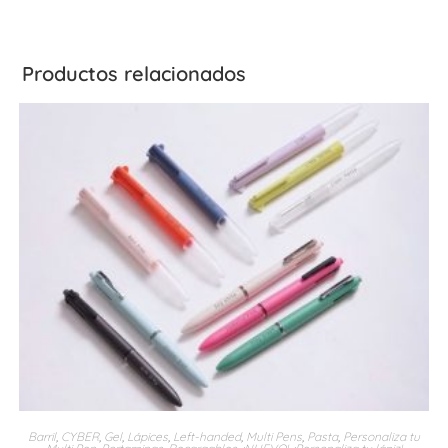
Productos relacionados
Barril
,
CYBER
,
Gel
,
Lápices
,
Left-handed
,
Multi Pens
,
Pasta
,
Personaliza tu