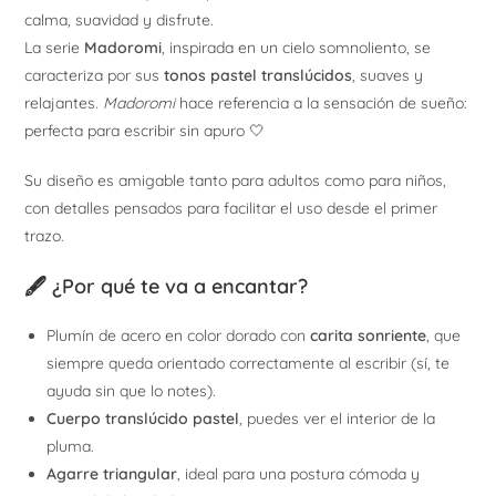
calma, suavidad y disfrute.
La serie
Madoromi
, inspirada en un cielo somnoliento, se
caracteriza por sus
tonos pastel translúcidos
, suaves y
relajantes.
Madoromi
hace referencia a la sensación de sueño:
perfecta para escribir sin apuro 🤍
Su diseño es amigable tanto para adultos como para niños,
con detalles pensados para facilitar el uso desde el primer
trazo.
🖋️ ¿Por qué te va a encantar?
Plumín de acero en color dorado con
carita sonriente
, que
siempre queda orientado correctamente al escribir (sí, te
ayuda sin que lo notes).
Cuerpo translúcido pastel
, puedes ver el interior de la
pluma.
Agarre triangular
, ideal para una postura cómoda y