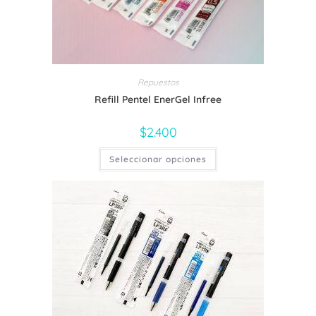
Repuestos
Refill Pentel EnerGel Infree
$
2.400
Este
Seleccionar opciones
producto
tiene
múltiples
variantes.
Las
opciones
se
pueden
elegir
en
la
página
de
producto