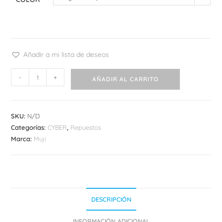
Añadir a mi lista de deseos
Refill
-
+
AÑADIR AL CARRITO
Muji
Compact
cantidad
SKU:
N/D
Categorías:
CYBER
,
Repuestos
Marca:
Muji
DESCRIPCIÓN
INFORMACIÓN ADICIONAL