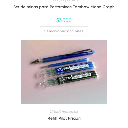
Set de minas para Portaminas Tombow Mono Graph
$
3.500
Este
Seleccionar opciones
producto
tiene
múltiples
variantes.
Las
opciones
se
pueden
elegir
en
la
página
de
producto
CYBER
,
Repuestos
Refill Pilot Frixion