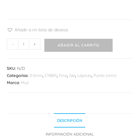
Añadir a mi lista de deseos
Muji
-
+
AÑADIR AL CARRITO
Compact
Pen
Retráctil
SKU:
N/D
cantidad
Categorías:
0.5mm
,
CYBER
,
Fina
,
Gel
,
Lápices
,
Punta (mm)
Marca:
Muji
DESCRIPCIÓN
INFORMACIÓN ADICIONAL