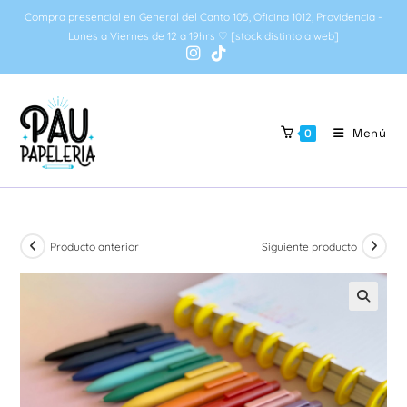
Ir
Compra presencial en General del Canto 105, Oficina 1012, Providencia -
al
Lunes a Viernes de 12 a 19hrs ♡ [stock distinto a web]
contenido
Menú
0
Producto anterior
Siguiente producto
🔍