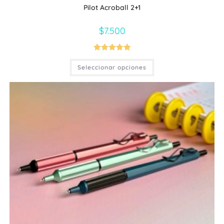
Pilot Acroball 2+1
$
7.500
Valorado con
Este
Seleccionar opciones
producto
5.00
de 5
tiene
múltiples
variantes.
Las
opciones
se
pueden
elegir
en
la
página
de
producto