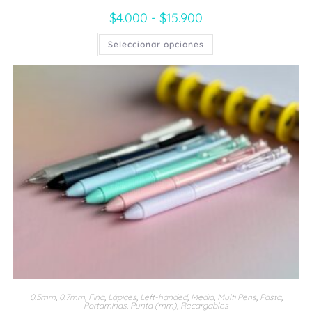
$
4.000
-
$
15.900
Rango
de
precios:
Este
Seleccionar opciones
desde
producto
$4.000
tiene
hasta
múltiples
$15.900
variantes.
Las
opciones
se
pueden
elegir
en
la
página
de
producto
0.5mm
,
0.7mm
,
Fina
,
Lápices
,
Left-handed
,
Media
,
Multi Pens
,
Pasta
,
Portaminas
,
Punta (mm)
,
Recargables