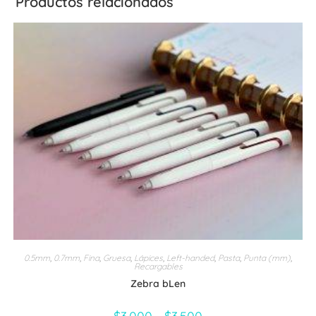
Productos relacionados
0.5mm
,
0.7mm
,
Fina
,
Gruesa
,
Lápices
,
Left-handed
,
Pasta
,
Punta (mm)
,
Recargables
Zebra bLen
Rango