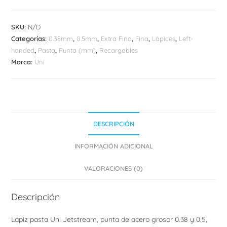
cantidad
SKU:
N/D
Categorías:
0.38mm
,
0.5mm
,
Extra Fina
,
Fina
,
Lápices
,
Left-
handed
,
Pasta
,
Punta (mm)
,
Recargables
Marca:
Uni
DESCRIPCIÓN
INFORMACIÓN ADICIONAL
VALORACIONES (0)
Descripción
Lápiz pasta Uni Jetstream, punta de acero grosor 0.38 y 0.5,