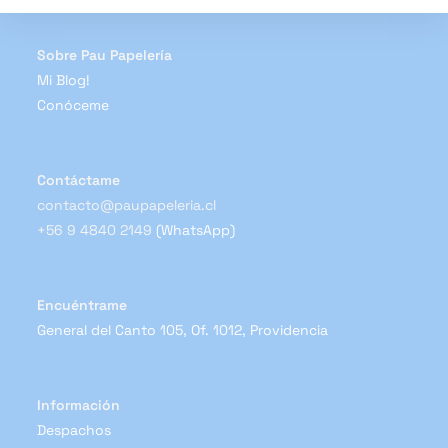
en
la
página
de
Sobre Pau Papelería
producto
Mi Blog!
Conóceme
Contáctame
contacto@paupapeleria.cl
+56 9 4840 2149
(WhatsApp)
Encuéntrame
General del Canto 105, Of. 1012, Providencia
Información
Despachos