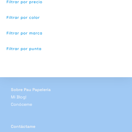
Filtrar por precio
pueden
elegir
en
la
Filtrar por color
página
de
producto
Filtrar por marca
Filtrar por punta
Sobre Pau Papelería
Mi Blog!
Conóceme
Contáctame