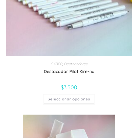
producto
CYBER
,
Destacadores
Destacador Pilot Kire-na
$
3.500
Este
Seleccionar opciones
producto
tiene
múltiples
variantes.
Las
opciones
se
pueden
elegir