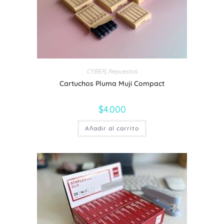
de
producto
CYBER
,
Repuestos
Cartuchos Pluma Muji Compact
$
4.000
Añadir al carrito