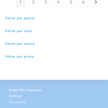
1
2
3
4
5
6
opciones
se
pueden
elegir
en
Filtrar por precio
la
página
de
producto
Filtrar por color
Filtrar por marca
Filtrar por punta
Sobre Pau Papelería
Mi Blog!
Conóceme