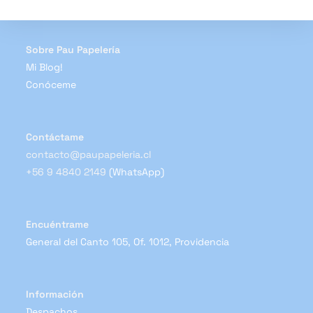
elegir
en
la
página
de
Sobre Pau Papelería
producto
Mi Blog!
Conóceme
Contáctame
contacto@paupapeleria.cl
+56 9 4840 2149
(WhatsApp)
Encuéntrame
General del Canto 105, Of. 1012, Providencia
Información
Despachos