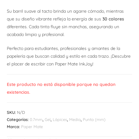
Su barril suave al tacto brinda un agarre cómodo, mientras
que su diseño vibrante refleja la energía de sus
30 colores
diferentes. Cada tinta fluye sin manchas, asegurando un
acabado limpio y profesional.
Perfecto para estudiantes, profesionales y amantes de la
papelería que buscan calidad y estilo en cada trazo. ¡Descubre
el placer de escribir con Paper Mate InkJoy!
Este producto no está disponible porque no quedan
existencias.
SKU:
N/D
Categorías:
0.7mm
,
Gel
,
Lápices
,
Media
,
Punta (mm)
Marca:
Paper Mate