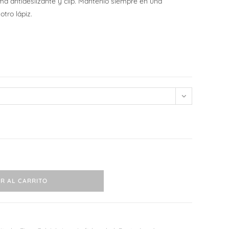
 goma antideslizante y clip. Mantenlo siempre en una
tro lápiz.
web
R AL CARRITO