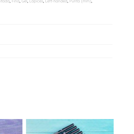
mitada
,
Fina
,
Gel
,
Lápices
,
Left-handed
,
Punta (mm)
,