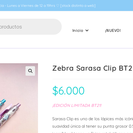
ia - Lunes a Viernes de 12 a 19hrs ♡ [stock distinto a web]
Inicio
¡NUEVO!
Zebra Sarasa Clip BT2
🔍
$
6.000
¡EDICIÓN LIMITADA BT21!
Sarasa Clip es uno de los lápices más icó
suavidad única al tener su punta grosor 0