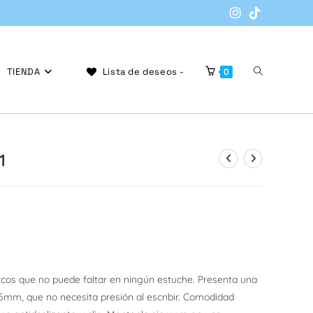
Alternar
TIENDA
Lista de deseos -
0
búsqueda
1
de
la
nicos que no puede faltar en ningún estuche. Presenta una
.5mm, que no necesita presión al escribir. Comodidad