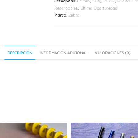
Categorías:
0.5mm
,
BT21
,
CYBER
,
Edición Li
Recargables
,
¡Última Oportunidad!
Marca:
Zebra
DESCRIPCIÓN
INFORMACIÓN ADICIONAL
VALORACIONES (0)