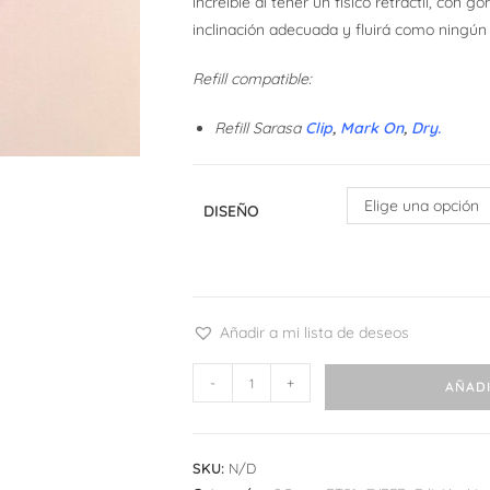
increíble al tener un físico retráctil, con
inclinación adecuada y fluirá como ningún o
Refill compatible:
Refill Sarasa
Clip
,
Mark On
,
Dry
.
Elige una opción
DISEÑO
Añadir a mi lista de deseos
Zebra
-
+
AÑADI
Sarasa
Clip
BT21
SKU:
N/D
cantidad