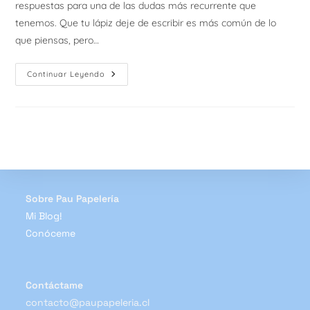
respuestas para una de las dudas más recurrente que
tenemos. Que tu lápiz deje de escribir es más común de lo
que piensas, pero…
Tips:
Continuar Leyendo
¿Qué
Hacer
Si
Tu
Lápiz
Deja
De
Escribir?
Sobre Pau Papelería
Mi Blog!
Conóceme
Contáctame
contacto@paupapeleria.cl