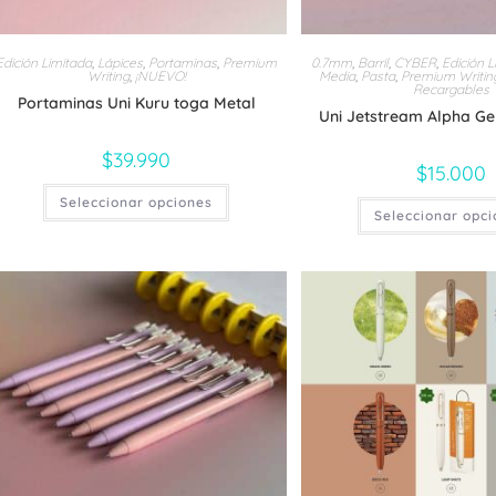
Edición Limitada
,
Lápices
,
Portaminas
,
Premium
0.7mm
,
Barril
,
CYBER
,
Edición L
Writing
,
¡NUEVO!
Media
,
Pasta
,
Premium Writin
Recargables
Portaminas Uni Kuru toga Metal
Uni Jetstream Alpha Gel
$
39.990
$
15.000
Este
Seleccionar opciones
producto
Seleccionar opc
tiene
múltiples
variantes.
Las
opciones
se
pueden
elegir
en
la
página
de
producto