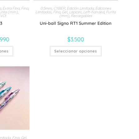
a
,
Extra Fina
,
Fina
,
0.5mm
,
CYBER
,
Edición Limitada
,
Ediciones
unta (mm)
,
Limitadas
,
Fina
,
Gel
,
Lápices
,
Left-handed
,
Punta
VO!
(mm)
,
Recargables
 3
Uni-ball Signo RT1 Summer Edition
.990
Rango
$
3.500
de
precios:
Este
Este
iones
desde
Seleccionar opciones
producto
producto
$18.990
tiene
tiene
hasta
múltiples
múltiples
$24.990
variantes.
variantes.
Las
Las
opciones
opciones
se
se
pueden
pueden
elegir
elegir
en
en
la
la
página
página
de
de
producto
producto
imitada
,
Fina
,
Gel
,