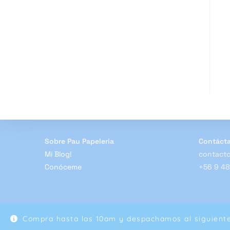
Sobre Pau Papelería
Contáct
Mi Blog!
contacto
Conóceme
+56 9 4
Compra hasta las 10am y despachamos al siguiente 