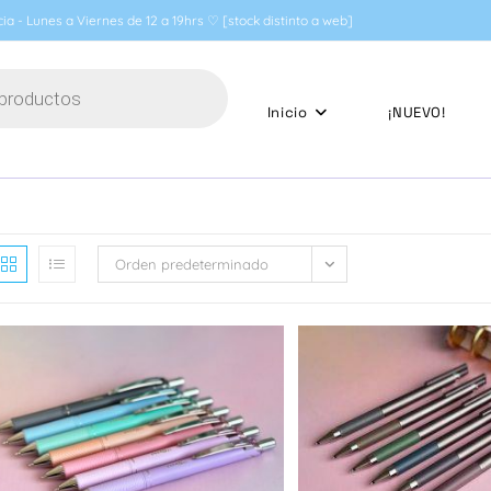
ia - Lunes a Viernes de 12 a 19hrs ♡ [stock distinto a web]
Inicio
¡NUEVO!
Orden predeterminado