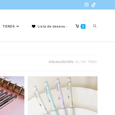
Alternar
TIENDA
Lista de deseos -
0
búsqueda
VISUALIZACIÓN:
12
24
TODO
de
la