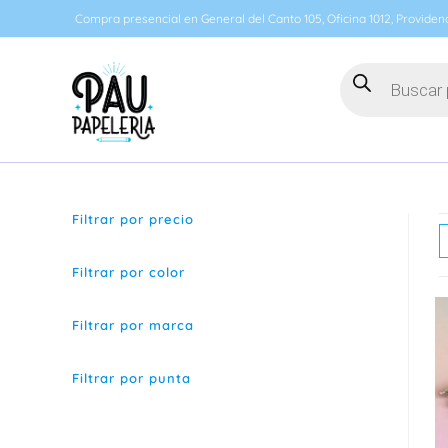
Ir
Compra presencial en General del Canto 105, Oficina 1012, Providenc
al
contenido
Búsqueda
de
productos
Filtrar por precio
Filtrar por color
Filtrar por marca
Filtrar por punta