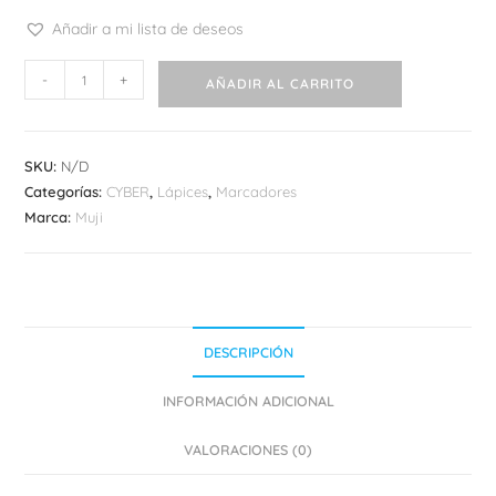
Añadir a mi lista de deseos
Muji
-
+
AÑADIR AL CARRITO
Compact
Marker
Pen
SKU:
N/D
cantidad
Categorías:
CYBER
,
Lápices
,
Marcadores
Marca:
Muji
DESCRIPCIÓN
INFORMACIÓN ADICIONAL
VALORACIONES (0)